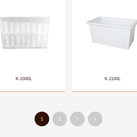
K-1000L
K-1100L
1
2
>
»