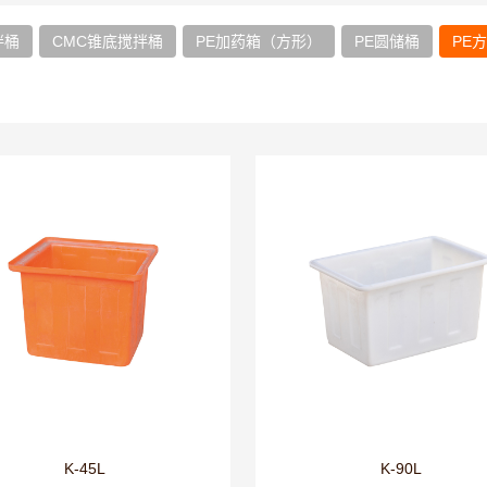
拌桶
CMC锥底搅拌桶
PE加药箱（方形）
PE圆储桶
PE
K-45L
K-90L