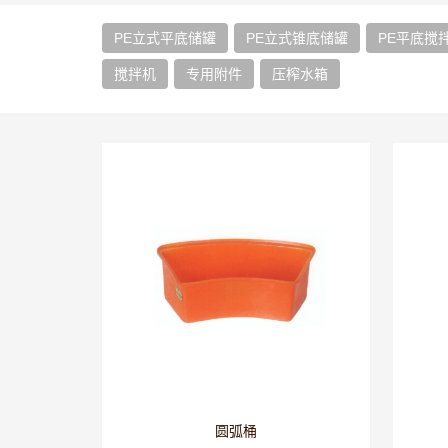
PE立式平底储罐
PE立式锥底储罐
PE平底搅
搅拌机
专用附件
压榨水箱
圆弧桶