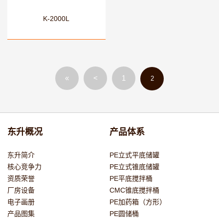
K-2000L
«
<
1
2
东升概况
产品体系
东升简介
PE立式平底储罐
核心竞争力
PE立式锥底储罐
资质荣誉
PE平底搅拌桶
厂房设备
CMC锥底搅拌桶
电子画册
PE加药箱（方形）
产品图集
PE圆储桶