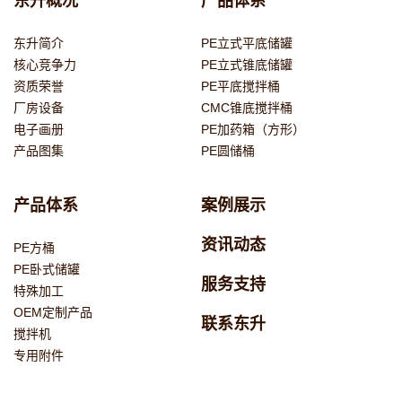
东升概况
产品体系
东升简介
PE立式平底储罐
核心竞争力
PE立式锥底储罐
资质荣誉
PE平底搅拌桶
厂房设备
CMC锥底搅拌桶
电子画册
PE加药箱（方形）
产品图集
PE圆储桶
产品体系
案例展示
资讯动态
PE方桶
PE卧式储罐
服务支持
特殊加工
OEM定制产品
联系东升
搅拌机
专用附件