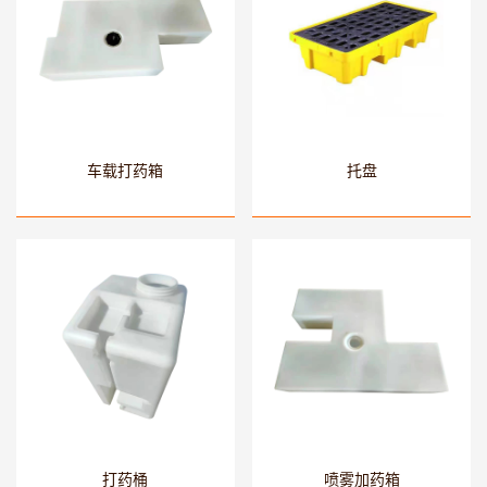
车载打药箱
托盘
打药桶
喷雾加药箱