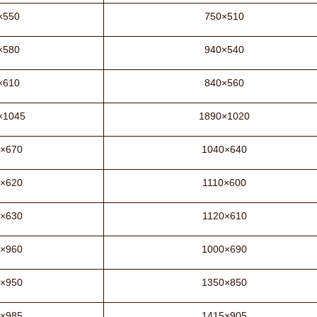
×550
750×510
×580
940×540
×610
840×560
×1045
1890×1020
×670
1040×640
×620
1110×600
×630
1120×610
×960
1000×690
×950
1350×850
×985
1415×905