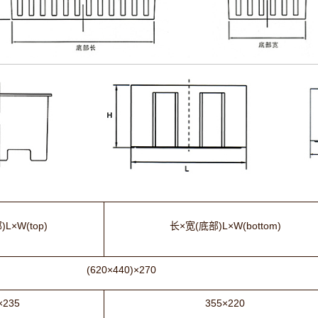
L×W(top)
长×宽(底部)L×W(bottom)
(620×440)×270
×235
355×220