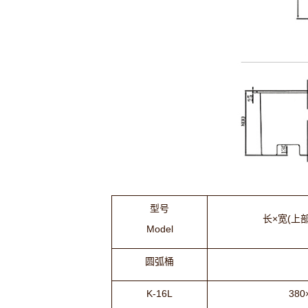
型号
长×宽(上部)
Model
圆弧桶
K-16L
380