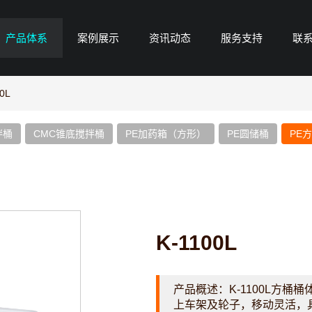
产品体系
案例展示
资讯动态
服务支持
联
0L
拌桶
CMC锥底搅拌桶
PE加药箱（方形）
PE圆储桶
PE
K-1100L
产品概述：
K-1100L方
上车架及轮子，移动灵活，