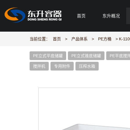
首页
东升概况
当前位置：
首页
>
产品体系
>
PE方桶
> K-110
PE立式平底储罐
PE立式锥底储罐
PE平底搅
搅拌机
专用附件
压榨水箱