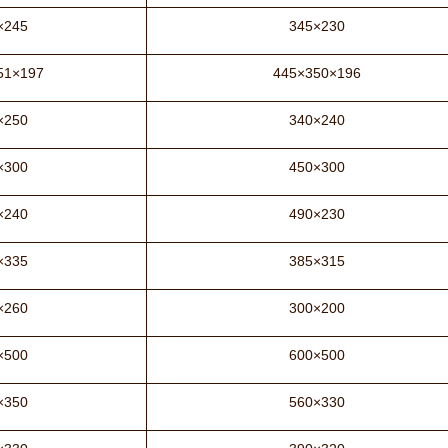
×245
345×230
51×197
445×350×196
×250
340×240
×300
450×300
×240
490×230
×335
385×315
×260
300×200
×500
600×500
×350
560×330