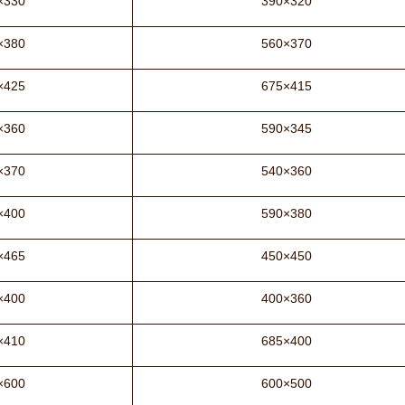
×330
390×320
×380
560×370
×425
675×415
×360
590×345
×370
540×360
×400
590×380
×465
450×450
×400
400×360
×410
685×400
×600
600×500