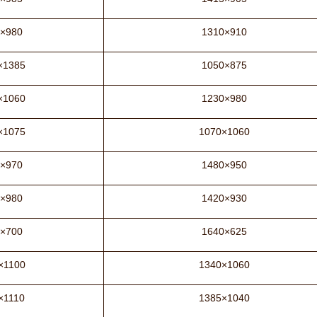
×980
1310×910
×1385
1050×875
×1060
1230×980
×1075
1070×1060
×970
1480×950
×980
1420×930
×700
1640×625
×1100
1340×1060
×1110
1385×1040