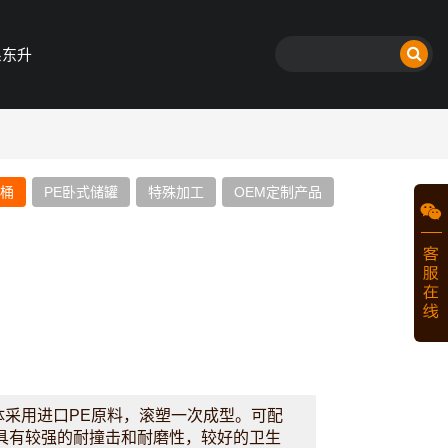
系东升
方桶
PE卧式储罐
特殊加工
OEM定制产品
桶桶体采用进口PE原料，滚塑一次成型。可配
具有较强的耐撞击和耐磨性，较好的卫生