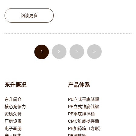
阅读更多
2
>
»
1
东升概况
产品体系
东升简介
PE立式平底储罐
核心竞争力
PE立式锥底储罐
资质荣誉
PE平底搅拌桶
厂房设备
CMC锥底搅拌桶
电子画册
PE加药箱（方形）
产品图集
PE圆储桶