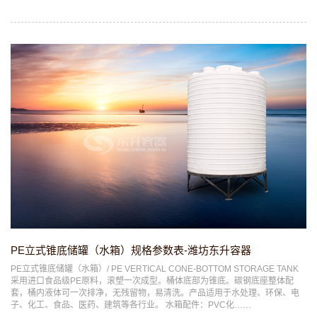
PE立式锥底储罐（水箱）规格参数表-潍坊东升容器
PE立式锥底储罐（水箱）/ PE VERTICAL CONE-BOTTOM STORAGE TANK
采用进口食品级PE原料，滚塑一次成型。桶体底部为锥底。碳钢底座整体配
套，桶内液体可一次排净，无残留物，易清洗。产品适用于水处理、环保、电
子、化工、食品、医药、建筑等各行业。 水箱配件：PVC化……