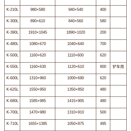
K-210L
980×580
940×540
400
K-300L
890×610
840×560
580
K-390L
1910×1045
1890×1020
200
K-480L
1080×670
1040×640
700
K-500L
1160×620
1110×600
620
K-550L
1160×630
1120×610
800
铲车用
K-600L
1310×960
1000×690
620
K-625L
1550×950
1350×850
480
K-680L
1585×985
1415×905
480
K-700L
1470×980
1310×910
500
K-710L
1655×1385
1050×875
495