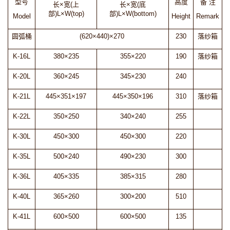
型号
高度
备 注
长×宽(上
长×宽(底
部)L×W(top)
部)L×W(bottom)
Model
Height
Remark
圆弧桶
(620×440)×270
230
落纱箱
K-16L
380×235
355×220
190
落纱箱
K-20L
360×245
345×230
240
K-21L
445×351×197
445×350×196
310
落纱箱
K-22L
350×250
340×240
255
K-30L
450×300
450×300
220
K-35L
500×240
490×230
300
K-36L
405×335
385×315
280
K-40L
365×260
300×200
510
K-41L
600×500
600×500
135