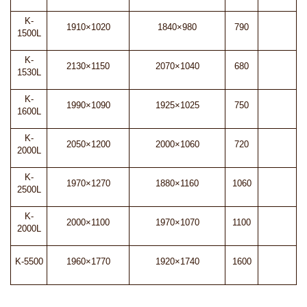
K-
1910×1020
1840×980
790
1500L
K-
2130×1150
2070×1040
680
1530L
K-
1990×1090
1925×1025
750
1600L
K-
2050×1200
2000×1060
720
2000L
K-
1970×1270
1880×1160
1060
2500L
K-
2000×1100
1970×1070
1100
2000L
K-5500
1960×1770
1920×1740
1600