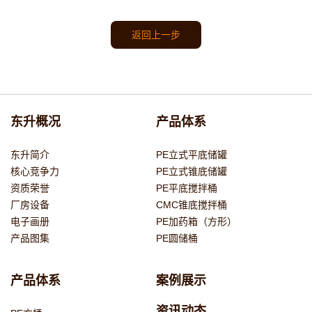
返回上一步
东升概况
产品体系
东升简介
PE立式平底储罐
核心竞争力
PE立式锥底储罐
资质荣誉
PE平底搅拌桶
厂房设备
CMC锥底搅拌桶
电子画册
PE加药箱（方形）
产品图集
PE圆储桶
产品体系
案例展示
资讯动态