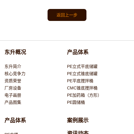
返回上一步
东升概况
产品体系
东升简介
PE立式平底储罐
核心竞争力
PE立式锥底储罐
资质荣誉
PE平底搅拌桶
厂房设备
CMC锥底搅拌桶
电子画册
PE加药箱（方形）
产品图集
PE圆储桶
产品体系
案例展示
资讯动态