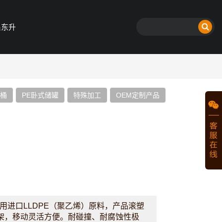
系东升
方桶
PE卧式储罐
特殊加工
OEM定制产品
桶采用进口LLDPE（聚乙烯）原料，产品滚塑
架，移动灵活方便。耐碰撞、耐腐蚀性极