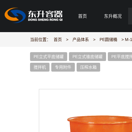
首页
东升概况
当前位置：
首页
>
产品体系
>
PE圆储桶
> M-
PE立式平底储罐
PE立式锥底储罐
PE平底搅
搅拌机
专用附件
压榨水箱