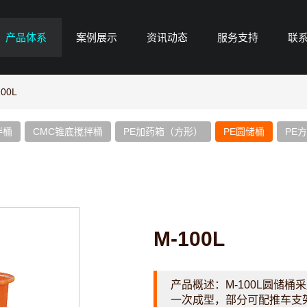
产品体系
案例展示
资讯动态
服务支持
联
100L
拌桶
CMC锥底搅拌桶
PE加药箱（方形）
PE圆储桶
PE
M-100L
产品概述：
M-100L圆储
一次成型，部分可配推车支