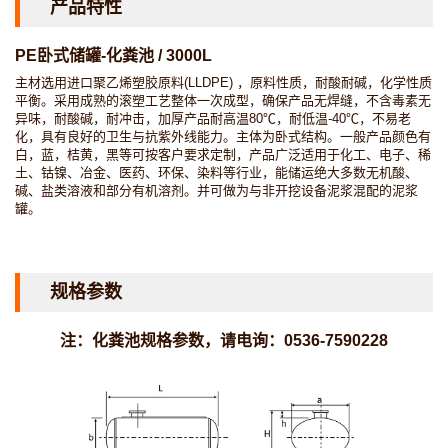
产品特性
PE卧式储罐-化粪池 / 3000L
主材选用进口聚乙烯塑胶原料(LLDPE) ，原料性质，耐酸耐碱，化学性质
平衡。采用成熟的滚塑工艺整体一次成型，确保产品无焊缝，不含毒素无
异味，耐酸碱，耐冲击，加厚产品耐高温80℃，耐低温-40℃，不易老
化，具有良好的卫生与抗紫外线能力。主体为卧式结构。一般产品颜色有
白，蓝，桔黄，黑等可按客户要求定制，产品广泛适用于化工、电子、稀
土、钴镍、冶金、医药、环保、染料等行业，能储运绝大多数无机酸、
碱、盐类溶液和部分有机溶剂。并可做为与非开挖设备泥浆混配的泥浆
罐。
规格参数
注：化粪池规格参数，请电询：0536-7590228