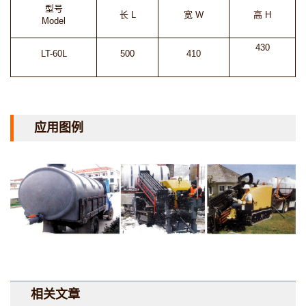
型号
长 L
宽 W
高 H
Model
430
LT-60L
500
410
应用图例
相关文章