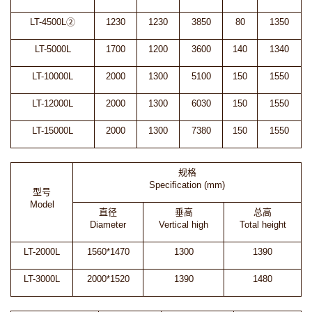
LT-4500L②
1230
1230
3850
80
1350
LT-5000L
1700
1200
3600
140
1340
LT-10000L
2000
1300
5100
150
1550
LT-12000L
2000
1300
6030
150
1550
LT-15000L
2000
1300
7380
150
1550
规格
Specification (mm)
型号
Model
直径
垂高
总高
Diameter
Vertical high
Total height
LT-2000L
1560*1470
1300
1390
LT-3000L
2000*1520
1390
1480