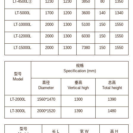
LT-4500L②
1230
1230
3850
80
1350
LT-5000L
1700
1200
3600
140
1340
LT-10000L
2000
1300
5100
150
1550
LT-12000L
2000
1300
6030
150
1550
LT-15000L
2000
1300
7380
150
1550
规格
Specification (mm)
型号
Model
直径
垂高
总高
Diameter
Vertical high
Total height
LT-2000L
1560*1470
1300
1390
LT-3000L
2000*1520
1390
1480
型号
长 L
宽 W
高 H