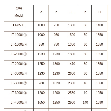
型号
a
b
L
h
H
Model
LT-850L
1000
750
1350
50
1400
LT-1000L①
1000
950
1500
50
1550
LT-1000L②
950
750
1350
80
1350
LT-2000L①
1230
1230
1800
80
1350
LT-2000L②
1250
1390
1470
80
1350
LT-3000L①
1230
1230
2600
80
1350
LT-3000L②
980
1620
2300
40
1660
LT-3000L③
1200
1200
2580
10
1250
LT-4500L①
1650
1250
2900
140
1390