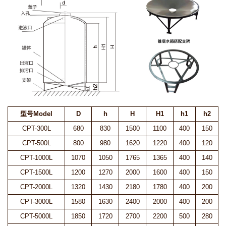
型号Model
D
h
H
H1
h1
h2
CPT-300L
680
830
1500
1100
400
150
CPT-500L
800
980
1620
1220
400
120
CPT-1000L
1070
1050
1765
1365
400
140
CPT-1500L
1200
1270
2000
1600
400
150
CPT-2000L
1320
1430
2180
1780
400
200
CPT-3000L
1580
1630
2400
2000
400
200
CPT-5000L
1850
1720
2700
2200
500
280