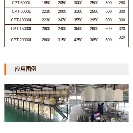
CPT-6000L
1850
2050
3000
2500
500
280
CPT-8000L
2230
2000
3100
2500
600
300
CPT-10000L
2230
2470
3550
2950
600
300
CPT-15000L
2800
2400
3500
2900
600
320
320
CPT-20000L
2800
3150
4250
3650
600
应用图例