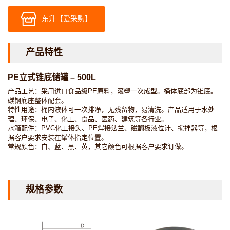
东升【爱采购】
产品特性
PE立式锥底储罐 – 500L
产品工艺：采用进口食品级PE原料，滚塑一次成型。桶体底部为锥底。
碳钢底座整体配套。
特性用途：桶内液体可一次排净，无残留物，易清洗。产品适用于水处
理、环保、电子、化工、食品、医药、建筑等各行业。
水箱配件：PVC化工接头、PE焊接法兰、磁翻板液位计、搅拌器等，根
据客户要求安装在罐体指定位置。
常规颜色：白、蓝、黑、黄，其它颜色可根据客户要求订做。
规格参数