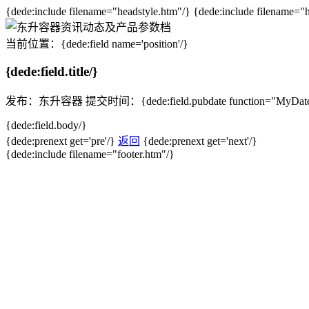
{dede:include filename="headstyle.htm"/} {dede:include filename="
当前位置：{dede:field name='position'/}
{dede:field.title/}
发布：东升容器
提交时间：{dede:field.pubdate function="MyDate(
{dede:field.body/}
{dede:prenext get='pre'/}
返回
{dede:prenext get='next'/}
{dede:include filename="footer.htm"/}