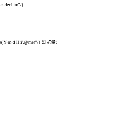
header.htm"/}
'Y-m-d H:i',@me)"/}
浏览量：